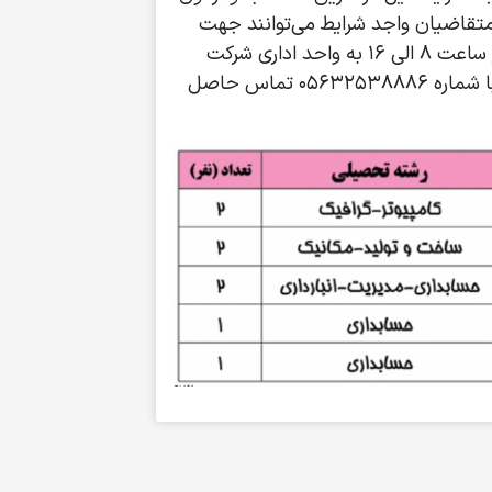
متقاضیان واجد شرایط می‌توانند جهت
ثبت‌نام همه روزه (به جز ایام تعطیلی و پنج‌شنبه‌ها) از ساعت 8 الی 16 به واحد اداری شرکت
واقع در شرکت واقع در شهرک صنعتی قاین مراجعه یا با شماره 05632538886 تماس حاصل