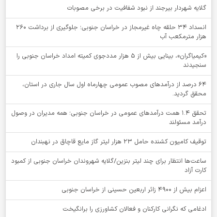
گلایه شهردار بیرجند از نبود شفافیت در برخی مصوبات
انسداد ۳۴ حلقه چاه غیرمجاز در خراسان جنوبی؛ جلوگیری از برداشت ۲۶۰
هزار مترمکعب آب
«کیمیاگران»، بینایی بیش از ۵ هزار مددجوی کمیته امداد خراسان جنوبی را
سنجیدند
64 درصد از درآمدهای مصوب عمومی چهارماه اول سال جاری در استان،
محقق گردید.
تحقق ۱.۴ همت درآمدهای عمومی در خراسان جنوبی؛ همه مدیران در وصول
درآمد مسئولند
توقيف کامیون کشنده حامل 23 هزار لیتر گاز مایع قاچاق در نهبندان
ساعت‌ها انتظار برای چند لیتر بنزین/گلایه شهروندان خراسان جنوبی از کمبود
کارت آزاد
اعزام بیش از 4900 زائر اربعین حسینی از خراسان جنوبی
ادغامی که نگرانی کارکنان و فعالان کشاورزی را برانگیخت