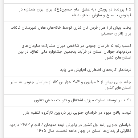
۴۵ پرونده در پویش «به عشق امام حسین(ع)، برای ایران همدل» در
فردوس با صلح و سازش مختومه شد
پخت بیش از 1 هزار قرص نان نذری توسط خانه‌های هلال شهرستان قائنات
برای زائران حسینی
کسب رتبه ۵ خراسان جنوبی در شاخص میزان مشارکت سازمان‌های
مردم‌نهاد جوانان استان در فرآیند پنجمین جشنواره ملی اتفاق، در بین
استان‌های کشور
فرماندار: کارت‌های اضطراری افزایش می یابد
جابه جایی بیش از 2 میلیون و 404 هزار تن کالا از خراسان جنوبی به سایر
استان‌های کشور
تأکید بر توسعه تجارت مرزی، اشتغال و تقویت بخش تعاون
قیمت بالای میوه در خراسان جنوبی زیر ذره‌بین کارگروه تنظیم بازار
خراسان جنوبی رتبه اول کشور در پذیرش توبه متهمان / انجام ۲۶۸۲ بازدید
نظارتی از زندان‌ها استان در چهار ماهه نخست سال 1405