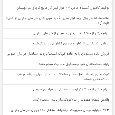
توقيف کامیون کشنده حامل 23 هزار لیتر گاز مایع قاچاق در نهبندان
ساعت‌ها انتظار برای چند لیتر بنزین/گلایه شهروندان خراسان جنوبی از کمبود
کارت آزاد
اعزام بیش از 4900 زائر اربعین حسینی از خراسان جنوبی
ادغامی که نگرانی کارکنان و فعالان کشاورزی را برانگیخت
گزارش نگاه مسئولان را به جاده گولگ کشاند/بازدید استاندار خراسان جنوبی
بنیاد مستضعفان باید پاسخگوی مطالبات مردم باشد
شرکت‌های واسطه عامل اصلی مشکلات مردم در اجرای طرح‌های بنیاد
مستضعفان هستند
اعزام بیش از 4100 زائر اربعین حسینی از خراسان جنوبی
والدین شهریه مصوب را در «کودکستان‌یاب» استعلام کنند
۴۷۳ میلیارد تومان تسهیلات، پشتوانه اشتغال مددجویان خراسان‌جنوبی