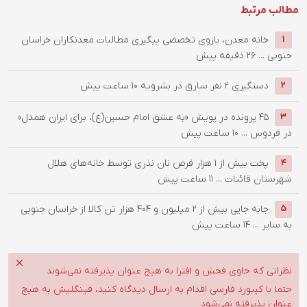
مطالب مرتبط
خانه معدن، بازوی تخصصی پیگیری مطالبات معدنکاران خراسان
1
جنوبی ...
26 دقیقه پیش
دستگيري 2 نفر سارق در بشرويه
10 ساعت پیش
2
۴۵ پرونده در پویش «به عشق امام حسین(ع)، برای ایران همدل»
3
در فردوس ...
10 ساعت پیش
پخت بیش از 1 هزار قرص نان نذری توسط خانه‌های هلال
4
شهرستان قائنات ...
11 ساعت پیش
جابه جایی بیش از 2 میلیون و 404 هزار تن کالا از خراسان جنوبی
5
به سایر ...
14 ساعت پیش
نظراتی که حاوی فحش و افترا به هیچ عنوان پذیرفته نمی‌شوند
حتما با کیبورد فارسی اقدام به ارسال دیدگاه کنید، فینگلیش به هیچ
عنوان پذیرفته نمی‌شود