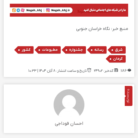
منبع خبر:
نگاه خراسان جنوبی
,
,
,
,
,
شرق
رسانه
جشنواره
مطبوعات
کشور
کرمان
1186
کدخبر: 24902
تاریخ و ساعت انتشار: ۸ آبان ۱۴۰۴ | 10:33
نویسنده
احسان فوداجی