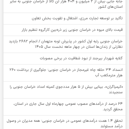
جابه جایی بیش از 2 میلیون و 404 هزار تن کالا از خراسان جنوبی به سایر
استان‌های کشور
تأکید بر توسعه تجارت مرزی، اشتغال و تقویت بخش تعاون
قیمت بالای میوه در خراسان جنوبی زیر ذره‌بین کارگروه تنظیم بازار
خراسان جنوبی رتبه اول کشور در پذیرش توبه متهمان / انجام ۲۶۸۲ بازدید
نظارتی از زندان‌ها استان در چهار ماهه نخست سال 1405
گلایه شهردار بیرجند از نبود شفافیت در برخی مصوبات
انسداد ۳۴ حلقه چاه غیرمجاز در خراسان جنوبی؛ جلوگیری از برداشت ۲۶۰
هزار مترمکعب آب
«کیمیاگران»، بینایی بیش از ۵ هزار مددجوی کمیته امداد خراسان جنوبی را
سنجیدند
64 درصد از درآمدهای مصوب عمومی چهارماه اول سال جاری در استان،
محقق گردید.
تحقق ۱.۴ همت درآمدهای عمومی در خراسان جنوبی؛ همه مدیران در وصول
درآمد مسئولند