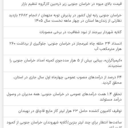
قیمت بالای میوه در خراسان جنوبی زیر ذره‌بین کارگروه تنظیم بازار
خراسان جنوبی رتبه اول کشور در پذیرش توبه متهمان / انجام ۲۶۸۲ بازدید
نظارتی از زندان‌ها استان در چهار ماهه نخست سال 1405
گلایه شهردار بیرجند از نبود شفافیت در برخی مصوبات
انسداد ۳۴ حلقه چاه غیرمجاز در خراسان جنوبی؛ جلوگیری از برداشت ۲۶۰
هزار مترمکعب آب
«کیمیاگران»، بینایی بیش از ۵ هزار مددجوی کمیته امداد خراسان جنوبی را
سنجیدند
64 درصد از درآمدهای مصوب عمومی چهارماه اول سال جاری در استان،
محقق گردید.
تحقق ۱.۴ همت درآمدهای عمومی در خراسان جنوبی؛ همه مدیران در وصول
درآمد مسئولند
توقيف کامیون کشنده حامل 23 هزار لیتر گاز مایع قاچاق در نهبندان
ساعت‌ها انتظار برای چند لیتر بنزین/گلایه شهروندان خراسان جنوبی از کمبود
کارت آزاد