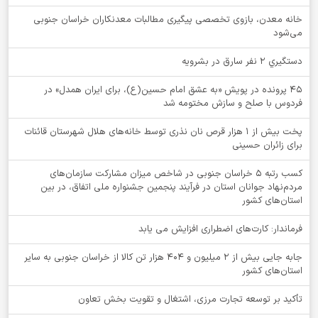
خانه معدن، بازوی تخصصی پیگیری مطالبات معدنکاران خراسان جنوبی
می‌شود
دستگيري 2 نفر سارق در بشرويه
۴۵ پرونده در پویش «به عشق امام حسین(ع)، برای ایران همدل» در
فردوس با صلح و سازش مختومه شد
پخت بیش از 1 هزار قرص نان نذری توسط خانه‌های هلال شهرستان قائنات
برای زائران حسینی
کسب رتبه ۵ خراسان جنوبی در شاخص میزان مشارکت سازمان‌های
مردم‌نهاد جوانان استان در فرآیند پنجمین جشنواره ملی اتفاق، در بین
استان‌های کشور
فرماندار: کارت‌های اضطراری افزایش می یابد
جابه جایی بیش از 2 میلیون و 404 هزار تن کالا از خراسان جنوبی به سایر
استان‌های کشور
تأکید بر توسعه تجارت مرزی، اشتغال و تقویت بخش تعاون