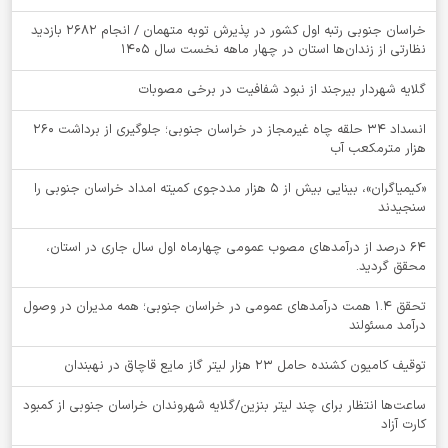
خراسان جنوبی رتبه اول کشور در پذیرش توبه متهمان / انجام ۲۶۸۲ بازدید
نظارتی از زندان‌ها استان در چهار ماهه نخست سال 1405
گلایه شهردار بیرجند از نبود شفافیت در برخی مصوبات
انسداد ۳۴ حلقه چاه غیرمجاز در خراسان جنوبی؛ جلوگیری از برداشت ۲۶۰
هزار مترمکعب آب
«کیمیاگران»، بینایی بیش از ۵ هزار مددجوی کمیته امداد خراسان جنوبی را
سنجیدند
64 درصد از درآمدهای مصوب عمومی چهارماه اول سال جاری در استان،
محقق گردید.
تحقق ۱.۴ همت درآمدهای عمومی در خراسان جنوبی؛ همه مدیران در وصول
درآمد مسئولند
توقيف کامیون کشنده حامل 23 هزار لیتر گاز مایع قاچاق در نهبندان
ساعت‌ها انتظار برای چند لیتر بنزین/گلایه شهروندان خراسان جنوبی از کمبود
کارت آزاد