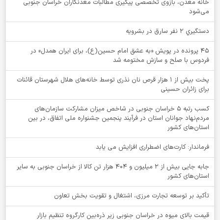
خانه معدن، بازوی تخصصی پیگیری مطالبات معدنکاران خراسان جنوبی
می‌شود
دستگيري 2 نفر سارق در بشرويه
۴۵ پرونده در پویش «به عشق امام حسین(ع)، برای ایران همدل» در
فردوس با صلح و سازش مختومه شد
پخت بیش از 1 هزار قرص نان نذری توسط خانه‌های هلال شهرستان قائنات
برای زائران حسینی
کسب رتبه ۵ خراسان جنوبی در شاخص میزان مشارکت سازمان‌های
مردم‌نهاد جوانان استان در فرآیند پنجمین جشنواره ملی اتفاق، در بین
استان‌های کشور
فرماندار: کارت‌های اضطراری افزایش می یابد
جابه جایی بیش از 2 میلیون و 404 هزار تن کالا از خراسان جنوبی به سایر
استان‌های کشور
تأکید بر توسعه تجارت مرزی، اشتغال و تقویت بخش تعاون
قیمت بالای میوه در خراسان جنوبی زیر ذره‌بین کارگروه تنظیم بازار