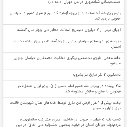
خدمت‌رسانی شبانه‌روزی در مرز مهران ادامه دارد
رئیس پژوهشگاه استاندارد از پروژه آزمایشگاه مرجع شرق کشور در خراسان
جنوبی بازدید کرد
اجرای بیش از ۲ میلیون مترمربع آسفالت معابر طی چهار سال گذشته
بهره‌مندی ۱۱ روستای خراسان جنوبی از راه آسفالته در چهار ماهه نخست
امسال
خانه معدن، بازوی تخصصی پیگیری مطالبات معدنکاران خراسان جنوبی
می‌شود
دستگيري 2 نفر سارق در بشرويه
۴۵ پرونده در پویش «به عشق امام حسین(ع)، برای ایران همدل» در
فردوس با صلح و سازش مختومه شد
پخت بیش از 1 هزار قرص نان نذری توسط خانه‌های هلال شهرستان قائنات
برای زائران حسینی
کسب رتبه ۵ خراسان جنوبی در شاخص میزان مشارکت سازمان‌های
مردم‌نهاد جوانان استان در فرآیند پنجمین جشنواره ملی اتفاق، در بین