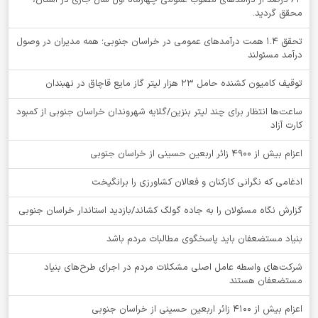
64 درصد از درآمدهای مصوب عمومی چهارماه اول سال جاری در استان،
محقق گردید.
تحقق ۱.۴ همت درآمدهای عمومی در خراسان جنوبی؛ همه مدیران در وصول
درآمد مسئولند
توقيف کامیون کشنده حامل 23 هزار لیتر گاز مایع قاچاق در نهبندان
ساعت‌ها انتظار برای چند لیتر بنزین/گلایه شهروندان خراسان جنوبی از کمبود
کارت آزاد
اعزام بیش از 4900 زائر اربعین حسینی از خراسان جنوبی
ادغامی که نگرانی کارکنان و فعالان کشاورزی را برانگیخت
گزارش نگاه مسئولان را به جاده گولگ کشاند/بازدید استاندار خراسان جنوبی
بنیاد مستضعفان باید پاسخگوی مطالبات مردم باشد
شرکت‌های واسطه عامل اصلی مشکلات مردم در اجرای طرح‌های بنیاد
مستضعفان هستند
اعزام بیش از 4100 زائر اربعین حسینی از خراسان جنوبی