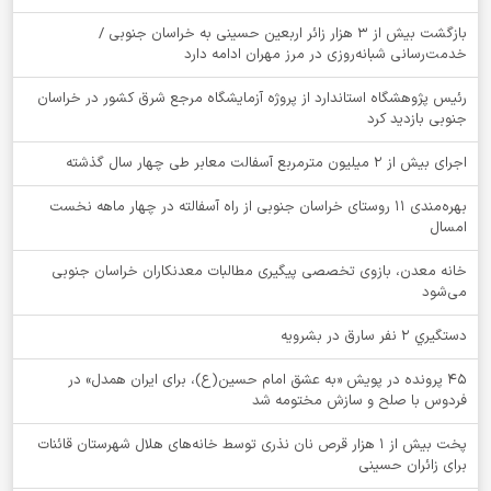
بازگشت بیش از ۳ هزار زائر اربعین حسینی به خراسان جنوبی /
خدمت‌رسانی شبانه‌روزی در مرز مهران ادامه دارد
رئیس پژوهشگاه استاندارد از پروژه آزمایشگاه مرجع شرق کشور در خراسان
جنوبی بازدید کرد
اجرای بیش از ۲ میلیون مترمربع آسفالت معابر طی چهار سال گذشته
بهره‌مندی ۱۱ روستای خراسان جنوبی از راه آسفالته در چهار ماهه نخست
امسال
خانه معدن، بازوی تخصصی پیگیری مطالبات معدنکاران خراسان جنوبی
می‌شود
دستگيري 2 نفر سارق در بشرويه
۴۵ پرونده در پویش «به عشق امام حسین(ع)، برای ایران همدل» در
فردوس با صلح و سازش مختومه شد
پخت بیش از 1 هزار قرص نان نذری توسط خانه‌های هلال شهرستان قائنات
برای زائران حسینی