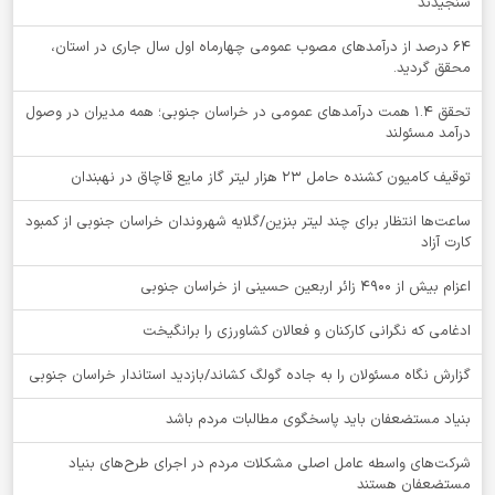
سنجیدند
64 درصد از درآمدهای مصوب عمومی چهارماه اول سال جاری در استان،
محقق گردید.
تحقق ۱.۴ همت درآمدهای عمومی در خراسان جنوبی؛ همه مدیران در وصول
درآمد مسئولند
توقيف کامیون کشنده حامل 23 هزار لیتر گاز مایع قاچاق در نهبندان
ساعت‌ها انتظار برای چند لیتر بنزین/گلایه شهروندان خراسان جنوبی از کمبود
کارت آزاد
اعزام بیش از 4900 زائر اربعین حسینی از خراسان جنوبی
ادغامی که نگرانی کارکنان و فعالان کشاورزی را برانگیخت
گزارش نگاه مسئولان را به جاده گولگ کشاند/بازدید استاندار خراسان جنوبی
بنیاد مستضعفان باید پاسخگوی مطالبات مردم باشد
شرکت‌های واسطه عامل اصلی مشکلات مردم در اجرای طرح‌های بنیاد
مستضعفان هستند