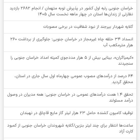
خراسان جنوبی رتبه اول کشور در پذیرش توبه متهمان / انجام ۲۶۸۲ بازدید
نظارتی از زندان‌ها استان در چهار ماهه نخست سال 1405
گلایه شهردار بیرجند از نبود شفافیت در برخی مصوبات
انسداد ۳۴ حلقه چاه غیرمجاز در خراسان جنوبی؛ جلوگیری از برداشت ۲۶۰
هزار مترمکعب آب
«کیمیاگران»، بینایی بیش از ۵ هزار مددجوی کمیته امداد خراسان جنوبی را
سنجیدند
64 درصد از درآمدهای مصوب عمومی چهارماه اول سال جاری در استان،
محقق گردید.
تحقق ۱.۴ همت درآمدهای عمومی در خراسان جنوبی؛ همه مدیران در وصول
درآمد مسئولند
توقيف کامیون کشنده حامل 23 هزار لیتر گاز مایع قاچاق در نهبندان
ساعت‌ها انتظار برای چند لیتر بنزین/گلایه شهروندان خراسان جنوبی از کمبود
کارت آزاد