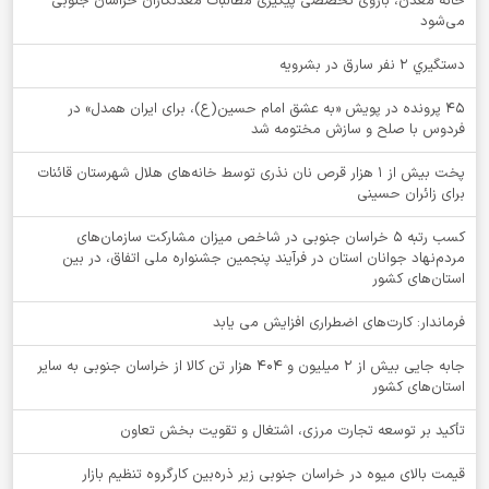
خانه معدن، بازوی تخصصی پیگیری مطالبات معدنکاران خراسان جنوبی
می‌شود
دستگيري 2 نفر سارق در بشرويه
۴۵ پرونده در پویش «به عشق امام حسین(ع)، برای ایران همدل» در
فردوس با صلح و سازش مختومه شد
پخت بیش از 1 هزار قرص نان نذری توسط خانه‌های هلال شهرستان قائنات
برای زائران حسینی
کسب رتبه ۵ خراسان جنوبی در شاخص میزان مشارکت سازمان‌های
مردم‌نهاد جوانان استان در فرآیند پنجمین جشنواره ملی اتفاق، در بین
استان‌های کشور
فرماندار: کارت‌های اضطراری افزایش می یابد
جابه جایی بیش از 2 میلیون و 404 هزار تن کالا از خراسان جنوبی به سایر
استان‌های کشور
تأکید بر توسعه تجارت مرزی، اشتغال و تقویت بخش تعاون
قیمت بالای میوه در خراسان جنوبی زیر ذره‌بین کارگروه تنظیم بازار