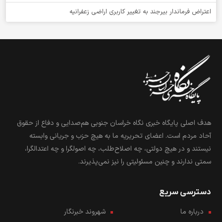
اعتراض فرماندار بیرجند به تغییر کاربری اراضی زعفرانیه
هدف اصلی پایگاه خبری نگاه خراسان جنوبی هم‌صدایی و دفاع از حقوق
آحاد مردم است. اعضای تحریریه ما به هیچ حزب و جریانی وابسته
نیستند و در هیچ دولتی، چه اصلاح‌طلب، چه اصولگرا و چه اعتدالگرا،
سمتی ندارند و چنین مسئولیتی را نیز نمی‌پذیرند.
دسترسی سریع
درباره ما
شهروند خبرنگار