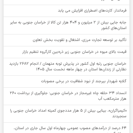
فرماندار: کارت‌های اضطراری افزایش می یابد
جابه جایی بیش از 2 میلیون و 404 هزار تن کالا از خراسان جنوبی به سایر
استان‌های کشور
تأکید بر توسعه تجارت مرزی، اشتغال و تقویت بخش تعاون
قیمت بالای میوه در خراسان جنوبی زیر ذره‌بین کارگروه تنظیم بازار
خراسان جنوبی رتبه اول کشور در پذیرش توبه متهمان / انجام ۲۶۸۲ بازدید
نظارتی از زندان‌ها استان در چهار ماهه نخست سال 1405
گلایه شهردار بیرجند از نبود شفافیت در برخی مصوبات
انسداد ۳۴ حلقه چاه غیرمجاز در خراسان جنوبی؛ جلوگیری از برداشت ۲۶۰
هزار مترمکعب آب
«کیمیاگران»، بینایی بیش از ۵ هزار مددجوی کمیته امداد خراسان جنوبی را
سنجیدند
64 درصد از درآمدهای مصوب عمومی چهارماه اول سال جاری در استان،