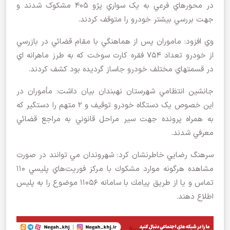
در محورهاي فرعي به يک سواري پژو 405 مشکوک شدند و
جهت بررسي بيشتر خودرو را متوقف کردند.
وي افزود: ماموران پس از هماهنگي با مقام قضائي در بازرسي
از خودرو تعداد 754 فقره کارت سوخت که به طرز ماهرانه اي
در قسمتهاي مختلف خودرو جاساز گرديده بود کشف کردند.
جانشين انتظامي شهرستان نهبندان بيان داشت: مأموران در
اين خصوص يک دستگاه خودرو توقيف و 2 متهم را دستگير که
به همراه پرونده جهت سير مراحل قانوني به مراجع قضائي
معرفي شدند.
سرهنگ رضايي خاطرنشان کرد: شهروندان مي توانند در صورت
مشاهده هرگونه موارد مشكوك با مرکز فوريت‌هاي پليسي 110
تماس و يا از طريق پيامك با سامانه 11056 موضوع را به پليس
اطلاع دهند.