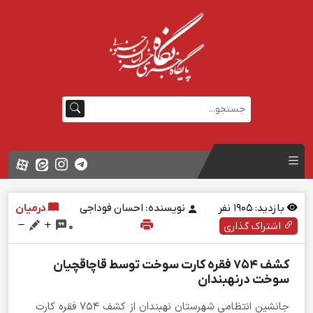
بازدید:
1905
نفر
نویسنده: احسان فوداجی
درمیان
اشتراک گذاری
0
کشف 754 فقره کارت سوخت توسط قاچاقچيان
سوخت درنهبندان
جانشين انتظامي شهرستان نهبندان از کشف 754 فقره کارت