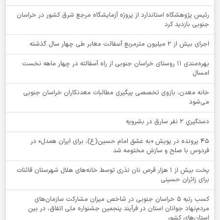
رئیس پژوهشگاه استاندارد از پروژه آزمایشگاه مرجع شرق کشور در خراسان
جنوبی بازدید کرد
اجرای بیش از ۲ میلیون مترمربع آسفالت معابر طی چهار سال گذشته
بهره‌مندی ۱۱ روستای خراسان جنوبی از راه آسفالته در چهار ماهه نخست
امسال
خانه معدن، بازوی تخصصی پیگیری مطالبات معدنکاران خراسان جنوبی
می‌شود
دستگيري 2 نفر سارق در بشرويه
۴۵ پرونده در پویش «به عشق امام حسین(ع)، برای ایران همدل» در
فردوس با صلح و سازش مختومه شد
پخت بیش از 1 هزار قرص نان نذری توسط خانه‌های هلال شهرستان قائنات
برای زائران حسینی
کسب رتبه ۵ خراسان جنوبی در شاخص میزان مشارکت سازمان‌های
مردم‌نهاد جوانان استان در فرآیند پنجمین جشنواره ملی اتفاق، در بین
استان‌های کشور