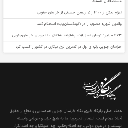
مستضعفان هستند
اعزام بیش از 4100 زائر اربعین حسینی از خراسان جنوبی
والدین شهریه مصوب را در «کودکستان‌یاب» استعلام کنند
۴۷۳ میلیارد تومان تسهیلات، پشتوانه اشتغال مددجویان خراسان‌جنوبی
خراسان جنوبی رتبه ی اول در کمترین نرخ بیکاری در کشور را کسب کرد
هدف اصلی پایگاه خبری نگاه خراسان جنوبی هم‌صدایی و دفاع از حقوق
آحاد مردم است. اعضای تحریریه ما به هیچ حزب و جریانی وابسته
نیستند و در هیچ دولتی، چه اصلاح‌طلب، چه اصولگرا و چه اعتدالگرا،