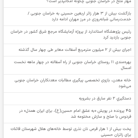
‌مهار ملخ در خراسان جنوبی چگونه امکانپذیر است؟
بازگشت بیش از ۳ هزار زائر اربعین حسینی به خراسان جنوبی /
خدمت‌رسانی شبانه‌روزی در مرز مهران ادامه دارد
رئیس پژوهشگاه استاندارد از پروژه آزمایشگاه مرجع شرق کشور در خراسان
جنوبی بازدید کرد
اجرای بیش از ۲ میلیون مترمربع آسفالت معابر طی چهار سال گذشته
بهره‌مندی ۱۱ روستای خراسان جنوبی از راه آسفالته در چهار ماهه نخست
امسال
خانه معدن، بازوی تخصصی پیگیری مطالبات معدنکاران خراسان جنوبی
می‌شود
دستگيري 2 نفر سارق در بشرويه
۴۵ پرونده در پویش «به عشق امام حسین(ع)، برای ایران همدل» در
فردوس با صلح و سازش مختومه شد
پخت بیش از 1 هزار قرص نان نذری توسط خانه‌های هلال شهرستان قائنات
برای زائران حسینی