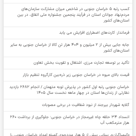
کسب رتبه ۵ خراسان جنوبی در شاخص میزان مشارکت سازمان‌های
مردم‌نهاد جوانان استان در فرآیند پنجمین جشنواره ملی اتفاق، در بین
استان‌های کشور
فرماندار: کارت‌های اضطراری افزایش می یابد
جابه جایی بیش از 2 میلیون و 404 هزار تن کالا از خراسان جنوبی به سایر
استان‌های کشور
تأکید بر توسعه تجارت مرزی، اشتغال و تقویت بخش تعاون
قیمت بالای میوه در خراسان جنوبی زیر ذره‌بین کارگروه تنظیم بازار
خراسان جنوبی رتبه اول کشور در پذیرش توبه متهمان / انجام ۲۶۸۲ بازدید
نظارتی از زندان‌ها استان در چهار ماهه نخست سال 1405
گلایه شهردار بیرجند از نبود شفافیت در برخی مصوبات
انسداد ۳۴ حلقه چاه غیرمجاز در خراسان جنوبی؛ جلوگیری از برداشت ۲۶۰
هزار مترمکعب آب
«کیمیاگران»، بینایی بیش از ۵ هزار مددجوی کمیته امداد خراسان جنوبی را