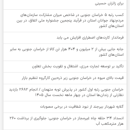
برای زائران حسینی
کسب رتبه ۵ خراسان جنوبی در شاخص میزان مشارکت سازمان‌های
مردم‌نهاد جوانان استان در فرآیند پنجمین جشنواره ملی اتفاق، در بین
استان‌های کشور
فرماندار: کارت‌های اضطراری افزایش می یابد
جابه جایی بیش از 2 میلیون و 404 هزار تن کالا از خراسان جنوبی به سایر
استان‌های کشور
تأکید بر توسعه تجارت مرزی، اشتغال و تقویت بخش تعاون
قیمت بالای میوه در خراسان جنوبی زیر ذره‌بین کارگروه تنظیم بازار
خراسان جنوبی رتبه اول کشور در پذیرش توبه متهمان / انجام ۲۶۸۲ بازدید
نظارتی از زندان‌ها استان در چهار ماهه نخست سال 1405
گلایه شهردار بیرجند از نبود شفافیت در برخی مصوبات
انسداد ۳۴ حلقه چاه غیرمجاز در خراسان جنوبی؛ جلوگیری از برداشت ۲۶۰
هزار مترمکعب آب