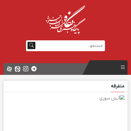
متفرقه