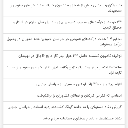
«کیمیاگران»، بینایی بیش از ۵ هزار مددجوی کمیته امداد خراسان جنوبی را
سنجیدند
64 درصد از درآمدهای مصوب عمومی چهارماه اول سال جاری در استان،
محقق گردید.
تحقق ۱.۴ همت درآمدهای عمومی در خراسان جنوبی؛ همه مدیران در وصول
درآمد مسئولند
توقيف کامیون کشنده حامل 23 هزار لیتر گاز مایع قاچاق در نهبندان
ساعت‌ها انتظار برای چند لیتر بنزین/گلایه شهروندان خراسان جنوبی از کمبود
کارت آزاد
اعزام بیش از 4900 زائر اربعین حسینی از خراسان جنوبی
ادغامی که نگرانی کارکنان و فعالان کشاورزی را برانگیخت
گزارش نگاه مسئولان را به جاده گولگ کشاند/بازدید استاندار خراسان جنوبی
بنیاد مستضعفان باید پاسخگوی مطالبات مردم باشد