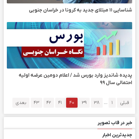
شناسایی 11 مبتلای جدید به کرونا در خراسان جنوبی
پدیده شاندیز وارد بورس شد / اعلام دومین عرضه اولیه
احتمالی سال ۹۹
قبلی
1
…
38
39
40
41
42
43
بعدی
خبر در قاب تصویر
جدیدترین اخبار