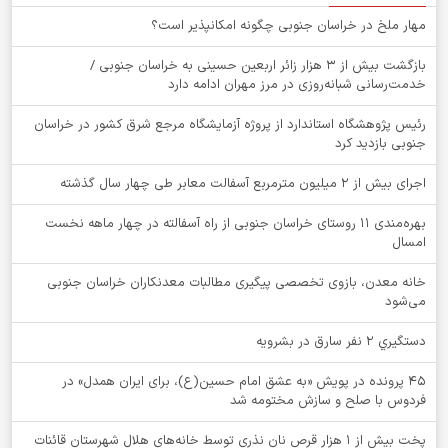
‌مهار ملخ در خراسان جنوبی چگونه امکانپذیر است؟
بازگشت بیش از ۳ هزار زائر اربعین حسینی به خراسان جنوبی /
خدمت‌رسانی شبانه‌روزی در مرز مهران ادامه دارد
رئیس پژوهشگاه استاندارد از پروژه آزمایشگاه مرجع شرق کشور در خراسان
جنوبی بازدید کرد
اجرای بیش از ۲ میلیون مترمربع آسفالت معابر طی چهار سال گذشته
بهره‌مندی ۱۱ روستای خراسان جنوبی از راه آسفالته در چهار ماهه نخست
امسال
خانه معدن، بازوی تخصصی پیگیری مطالبات معدنکاران خراسان جنوبی
می‌شود
دستگيري 2 نفر سارق در بشرويه
۴۵ پرونده در پویش «به عشق امام حسین(ع)، برای ایران همدل» در
فردوس با صلح و سازش مختومه شد
پخت بیش از 1 هزار قرص نان نذری توسط خانه‌های هلال شهرستان قائنات