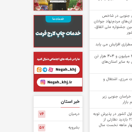
۵ خراسان جنوبی در شاخص
‌های مردم‌نهاد جوانان
مین جشنواره ملی اتفاق،
شور
اضطراری افزایش می یابد
جابه جایی بیش از 2 میلیون و 404 هزار تن
 به سایر استان‌های
ت مرزی، اشتغال و
خراسان جنوبی زیر
خبر استان
 بازار
اول کشور در پذیرش توبه
درمیان
۷۶
متهمان / انجام ۲۶۸۲ بازدید نظارتی از
چهار ماهه نخست سال
بشرویه
۵۷