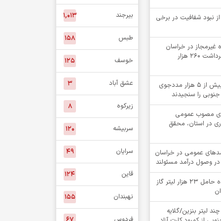
بیرجند
۱,۰۱۳
 از نبود شفافیت در برخی
طبس
۱۵۸
لقه چاه غیرمجاز در خراسان
جنوبی؛ جلوگیری از برداشت ۲۶۰ هزار
خوسف
۱۲۵
عشق آباد
۳
«کیمیاگران»، بینایی بیش از ۵ هزار مددجوی
جنوبی را سنجیدند
زیرکوه
۸
دهای مصوب عمومی
ری در استان، محقق
سربیشه
۱۲۰
سرایان
۴۹
ت درآمدهای عمومی در خراسان
در وصول درآمد مسئولند
قاین
۱۲۴
توقيف کامیون کشنده حامل 23 هزار لیتر گاز
ان
نهبندان
۱۵۵
چند لیتر بنزین/گلایه
فردوس
۶۷
بی از کمبود کارت آزاد