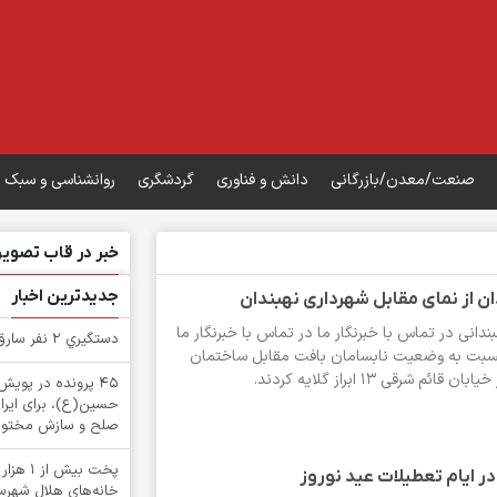
صنعت/معدن/بازرگانی
دانش و فناوری
گردشگری
روانشناسی و سبک 
خبر در قاب تصویر
جدیدترین اخبار
ان از نمای مقابل شهرداری نهبندان
ندانی در تماس با خبرنگار ما در تماس با خبرنگار ما
دستگيري 2 نفر سارق در بشرويه
نسبت به وضعیت نابسامان بافت مقابل ساختمان
م شرقی ۱۳ ابراز گلایه کردند.
۴۵ پرونده در پوی
حسین(ع)، برای ایرا
صلح و سازش مختوم
پخت بیش
ر ایام تعطیلات عید نوروز
خانه‌های هلال شهرستا