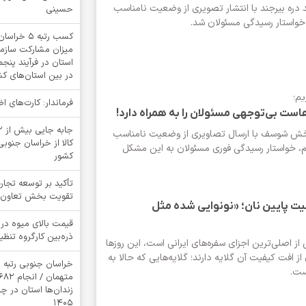
د دره بیرجند با انتشار تصویری از وضعیت نامناسب
حسینی
خواستار رسیدگی مسئولان شد.
کسب رتبه 
میزان مشارکت سازمان
استان در فرآیند پنج
در بین استان‌های ک
یم؛
فرماندار: کارت‌های 
ست بی‌توجهی مسئولان را به همراه دارد!
خش شوسف با ارسال تصاویری از وضعیت نامناسب
کالا از خراسان جنوبی
یم، خواستار رسیدگی فوری مسئولان به این مشکل
کشور
تأکید بر توسعه تجار
تقویت بخش تعاون
فیت پایین نان؛ «نونوایی شده مثل
قیمت بالای میوه در 
ذره‌بین کارگروه تنظیم
 از اصلی‌ترین اجزای سفره‌های ایرانی است، این روزها
از افت کیفیت آن گلایه دارند؛ گلایه‌هایی که حالا به
خراسان جنوبی رتبه 
است.
زندان‌ها استان در 
1405