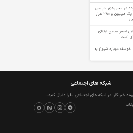
دی تردد در محورهای خراسان
جنوبی؛ ثبت بیش از یک میلیون و 280 هزار
اه
ل احمر ضامن ارتقای
ای است
 خوسف دوباره شروع به
شبکه های اجتماعی
ند خبرنگار
در شبکه های اجتماعی ما را دنبال کنید...
یغات