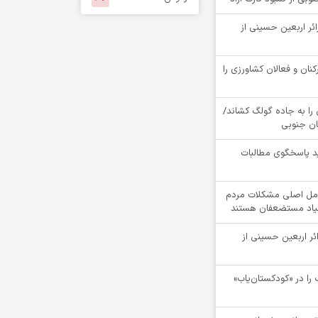
ام بیش از 4900 زائر اربعین حسینی از
کنان و فعالان کشاورزی را
را به جاده گولگ کشاند/
سان جنوبی
د پاسخگوی مطالبات
مل اصلی مشکلات مردم
نیاد مستضعفان هستند
ام بیش از 4100 زائر اربعین حسینی از
را در «کودکستان‌یاب»