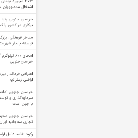
۴۷۳ میلیارد توما
اشتغال مددجویان خ
خراسان جنوبی رتبه ی
بیکاری در کشور را ک
مفاخر فرهنگی، بزرگ
توسعه پایدار شهرست
امحای ۶۰۰ ک
خراسان‌جنوبی
اعتراض فرماندار بیرج
اراضی زعفرانیه
خراسان جنوبی آماد
سرمایه‌گذاری و توس
با چین است
خراسان جنوبی محور 
تجاری سه‌جانبه ایرا
رکود تقاضا عامل آرا