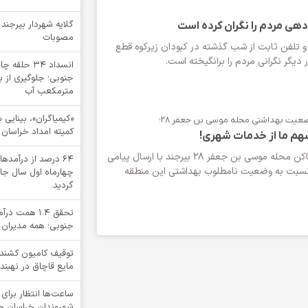
گلایه شهردار بیرجند
دهی مردم را نگران کرده است
مصوبات
 و تلفن ثابت از شب گذشته در کبودان زیرکوه قطع
 دیگر نگرانی مردم را برانگیخته است.
انسداد ۳۴ ح
مترمکعب آب
ضعیت بهداشتی محله موسی بن جعفر ۲۸؛
کمیته امداد خراسان 
سهم ما از خدمات شهری!
یکی از شهروندان ساکن محله موسی بن جعفر ۲۸ بیرجند با ارسال پیامی
64 درصد از درآم
، نسبت به وضعیت نامطلوب بهداشتی این منطقه
چهارماه اول سال جا
گردید.
تحقق ۱.۴ هم
جنوبی؛ همه مدیران 
مایع قاچاق در نهبند
ساعت‌ها انتظار برای 
شهروندان خراسان جنو