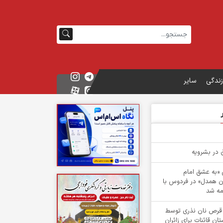
زندگی
سایر
ش «به عشق امام
ن همدل» در فردوس با
ه شد
 از 1 هزار قرص نان نذری توسط
ن قائنات برای زائران