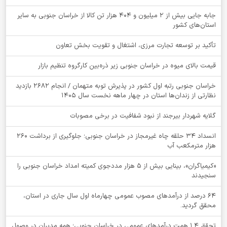
جابه جایی بیش از 2 میلیون و 404 هزار تن کالا از خراسان جنوبی به سایر
استان‌های کشور
تأکید بر توسعه تجارت مرزی، اشتغال و تقویت بخش تعاون
قیمت بالای میوه در خراسان جنوبی زیر ذره‌بین کارگروه تنظیم بازار
خراسان جنوبی رتبه اول کشور در پذیرش توبه متهمان / انجام ۲۶۸۲ بازدید
نظارتی از زندان‌ها استان در چهار ماهه نخست سال 1405
گلایه شهردار بیرجند از نبود شفافیت در برخی مصوبات
انسداد ۳۴ حلقه چاه غیرمجاز در خراسان جنوبی؛ جلوگیری از برداشت ۲۶۰
هزار مترمکعب آب
«کیمیاگران»، بینایی بیش از ۵ هزار مددجوی کمیته امداد خراسان جنوبی را
سنجیدند
64 درصد از درآمدهای مصوب عمومی چهارماه اول سال جاری در استان،
محقق گردید.
تحقق ۱.۴ همت درآمدهای عمومی در خراسان جنوبی؛ همه مدیران در وصول