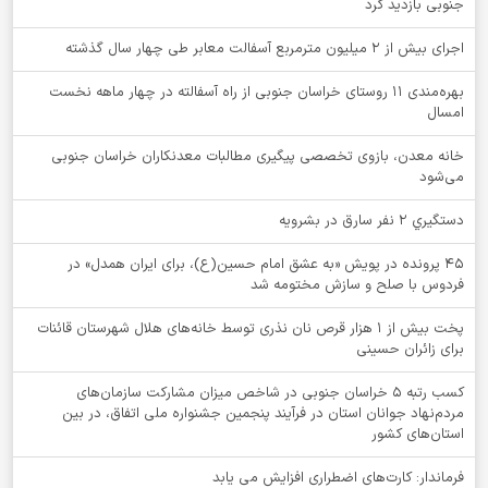
جنوبی بازدید کرد
اجرای بیش از ۲ میلیون مترمربع آسفالت معابر طی چهار سال گذشته
بهره‌مندی ۱۱ روستای خراسان جنوبی از راه آسفالته در چهار ماهه نخست
امسال
خانه معدن، بازوی تخصصی پیگیری مطالبات معدنکاران خراسان جنوبی
می‌شود
دستگيري 2 نفر سارق در بشرويه
۴۵ پرونده در پویش «به عشق امام حسین(ع)، برای ایران همدل» در
فردوس با صلح و سازش مختومه شد
پخت بیش از 1 هزار قرص نان نذری توسط خانه‌های هلال شهرستان قائنات
برای زائران حسینی
کسب رتبه ۵ خراسان جنوبی در شاخص میزان مشارکت سازمان‌های
مردم‌نهاد جوانان استان در فرآیند پنجمین جشنواره ملی اتفاق، در بین
استان‌های کشور
فرماندار: کارت‌های اضطراری افزایش می یابد