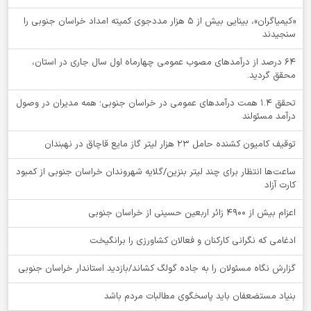
«کیمیاگران»، بینایی بیش از ۵ هزار مددجوی کمیته امداد خراسان جنوبی را
سنجیدند
64 درصد از درآمدهای مصوب عمومی چهارماه اول سال جاری در استان،
محقق گردید.
تحقق ۱.۴ همت درآمدهای عمومی در خراسان جنوبی؛ همه مدیران در وصول
درآمد مسئولند
توقيف کامیون کشنده حامل 23 هزار لیتر گاز مایع قاچاق در نهبندان
ساعت‌ها انتظار برای چند لیتر بنزین/گلایه شهروندان خراسان جنوبی از کمبود
کارت آزاد
اعزام بیش از 4900 زائر اربعین حسینی از خراسان جنوبی
ادغامی که نگرانی کارکنان و فعالان کشاورزی را برانگیخت
گزارش نگاه مسئولان را به جاده گولگ کشاند/بازدید استاندار خراسان جنوبی
بنیاد مستضعفان باید پاسخگوی مطالبات مردم باشد