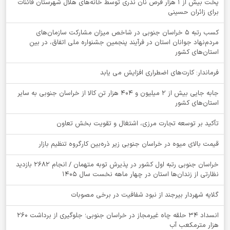
پخت بیش از 1 هزار قرص نان نذری توسط خانه‌های هلال شهرستان قائنات
برای زائران حسینی
کسب رتبه ۵ خراسان جنوبی در شاخص میزان مشارکت سازمان‌های
مردم‌نهاد جوانان استان در فرآیند پنجمین جشنواره ملی اتفاق، در بین
استان‌های کشور
فرماندار: کارت‌های اضطراری افزایش می یابد
جابه جایی بیش از 2 میلیون و 404 هزار تن کالا از خراسان جنوبی به سایر
استان‌های کشور
تأکید بر توسعه تجارت مرزی، اشتغال و تقویت بخش تعاون
قیمت بالای میوه در خراسان جنوبی زیر ذره‌بین کارگروه تنظیم بازار
خراسان جنوبی رتبه اول کشور در پذیرش توبه متهمان / انجام ۲۶۸۲ بازدید
نظارتی از زندان‌ها استان در چهار ماهه نخست سال 1405
گلایه شهردار بیرجند از نبود شفافیت در برخی مصوبات
انسداد ۳۴ حلقه چاه غیرمجاز در خراسان جنوبی؛ جلوگیری از برداشت ۲۶۰
هزار مترمکعب آب