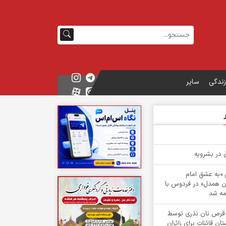
زندگی
سایر
ش «به عشق امام
ن همدل» در فردوس با
ه شد
 از 1 هزار قرص نان نذری توسط
ن قائنات برای زائران