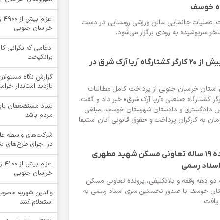
ه خوسف
اعز
: عملیات جانمایی سالن ورزشی روستایی در دست
خراسان جنوبی
تخر سرپوشیده به زودی برگزار می‌شود.
ادغامی که نگرانی کار
برانگیخت
استیفای حقوق بیش از ۲۰ کارگر کشتارگاه آریا آرک شرق در
گزارش نگاه مسئولان 
بازدید استاندار خرا
استان خراسان جنوبی از پرداخت کامل مطالبات
 بیش از ۲۰ کارگر کشتارگاه صنعتی «آریا آرک شرق» خبر داد و گفت:
بنیاد مستضعفان بای
س دادگستری و دادستان شهرستان خوسف، مبلغی
مردم باشد
تومان به کارگران پرداخت و حقوق قانونی آنان استیفا
شرکت‌های واسطه عا
در اجرای طرح‌های ب
گشایش در پرونده ۱۹ ساله تعاونی مسکن شهید مطهری
اعز
سناد رسمی
خراسان جنوبی
دو دهه وقفه و بلاتکلیفی، پرونده تعاونی مسکن
ان خوسف با صدور نخستین سری اسناد رسمی به
والدین شهریه مصوب 
افت.
استعلام کنند