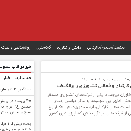
صنعت/معدن/بازرگانی
دانش و فناوری
گردشگری
روانشناسی و سبک 
خبر در قاب تصویر
جدیدترین اخبار
وند خاوران» از بیرجند به مشهد؛
 کارکنان و فعالان کشاورزی را برانگیخت
دستگيري 2 نفر سارق در بشرويه
اوران بیرجند با یکی از شرکت‌های کشاورزی مستقر
بخش اداری این مجموعه به مرکز خراسان رضوی،
۴۵ پرونده در پوی
حسین(ع)، برای ایرا
ه امنیت شغلی کارکنان، آینده مدیریت هزار هکتار باغ
صلح و سازش مختوم
 از شرکت‌های سودآور بخش کشاورزی شرق کشور
پخت بیش
خانه‌های هلال شهرستا