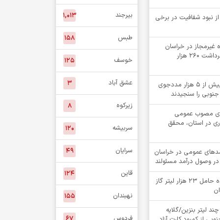
بیرجند
۱,۰۱۳
 از نبود شفافیت در برخی
طبس
۱۵۸
لقه چاه غیرمجاز در خراسان
جنوبی؛ جلوگیری از برداشت ۲۶۰ هزار
خوسف
۱۲۵
عشق آباد
۳
«کیمیاگران»، بینایی بیش از ۵ هزار مددجوی
جنوبی را سنجیدند
زیرکوه
۸
دهای مصوب عمومی
ری در استان، محقق
سربیشه
۱۲۰
سرایان
۴۹
ت درآمدهای عمومی در خراسان
در وصول درآمد مسئولند
قاین
۱۲۴
توقيف کامیون کشنده حامل 23 هزار لیتر گاز
ان
نهبندان
۱۵۵
چند لیتر بنزین/گلایه
فردوس
۶۷
بی از کمبود کارت آزاد