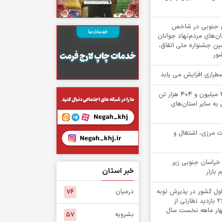
۵ خراسان جنوبی در شاخص
‌های مردم‌نهاد جوانان
مین جشنواره ملی اتفاق،
شور
اضطراری افزایش می یابد
جابه جایی بیش از 2 میلیون و 404 هزار تن
 به سایر استان‌های
ت مرزی، اشتغال و
خراسان جنوبی زیر
خبر استان
 بازار
اول کشور در پذیرش توبه
درمیان
۷۶
متهمان / انجام ۲۶۸۲ بازدید نظارتی از
چهار ماهه نخست سال
بشرویه
۵۷