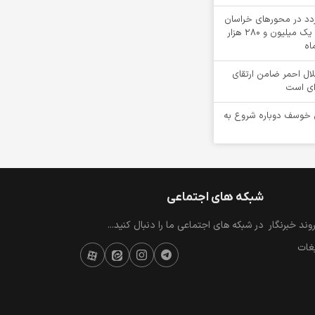
دی تردد در محورهای خراسان
جنوبی؛ ثبت بیش از یک میلیون و 280 هزار
اه
ل احمر ضامن ارتقای
ای است
 خوسف دوباره شروع به
شبکه های اجتماعی
ند خبرنگار
در شبکه های اجتماعی ما را دنبال کنید...
یغات