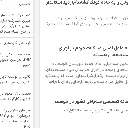
ان را به جاده گولگ کشاند/بازدید استاندار
حسینی
کسب رتبه 
 گزارش خواسته مردم روستای گولگ مبنی بر دیدار
میزان مشارکت سازمان
ستا،مهندس هاشمی راهی روستای گولگ شد تا از نزدیک
استان در فرآیند پنج
در بین استان‌های ک
فرماندار: کارت‌های 
 عامل اصلی مشکلات مردم در اجرای
مستضعفان هستند
کالا از خراسان جنوبی
لمین اسماعیلی، امام جمعه شهرستان خوسف، با
کشور
رکت‌های واسطه در اجرای طرح‌های بنیاد مستضعفان،
بنیاد نیست، بلکه از شرکت‌هایی است که با عملکرد
تأکید بر توسعه تجار
 حقوق مردم شده و زمینه نارضایتی آنان را فراهم
تقویت بخش تعاون
قیمت بالای میوه در 
ذره‌بین کارگروه تنظیم
خانه تخصصی مله‌بافی کشور در خوسف
 مله‌بافی کشور در خوسف افتتاح شد.
خراسان جنوبی رتبه 
زندان‌ها استان در 
1405