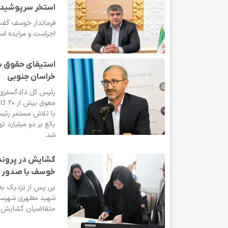
استخر سرپوشید
فرماندار خوسف گفت
اجراست و مزایده اس
خراسان جنوبی
رئیس کل دادگستری 
معوق
با تلاش مستمر رئی
بالغ بر دو میلیارد 
شد.
خوسف با صدور ا
بی پس از نزدیک به 
شهید مطهری شهرست
متقاضیان گشایش ی