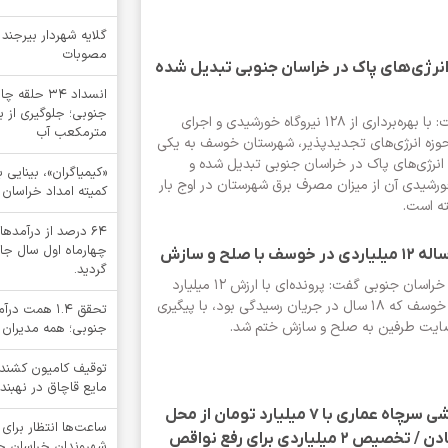
گلایه شهردار بیرجند
مصوبات
رژی‌های پاک در خراسان جنوبی تبدیل شده
انسداد ۳۴ ح
فرماندار خوسف گفت: با بهره‌برداری از ۱۲۸ نیروگاه خورشیدی و اجرای
مترمکعب آب
وزه انرژی‌های تجدیدپذیر، شهرستان خوسف به یکی
انرژی‌های پاک در خراسان جنوبی تبدیل شده و
رشیدی آن از میزان مصرف برق شهرستان در اوج بار
کمیته امداد خراسان 
فته است.
64 درصد از درآم
چهارماه اول سال جا
گردید.
رئیس‌کل دادگستری خراسان جنوبی گفت: پرونده‌ای با ارزش ۱۲ میلیارد
تومان در شهرستان خوسف که ۱۸ سال در جریان رسیدگی بود، با پیگیری
تحقق ۱.۴ هم
ضایت طرفین به صلح و سازش ختم شد.
جنوبی؛ همه مدیران 
مایع قاچاق در نهبند
احداث سالن ورزشی سرچاه عماری با 7 میلیارد تومان از محل
ساعت‌ها انتظار برای 
حقوق دولتی معادن / تخصیص ۲ میلیاردی برای رفع نواقص
شهروندان خراسان جنو