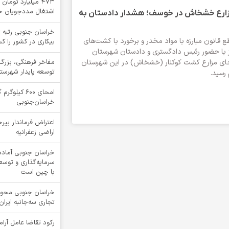
۴۷۳ میلیارد توما
اشتغال مددجویان خ
زارع خشخاش در خوسف؛ هشدار دادستان به
خراسان جنوبی رتبه ی
ع قانون مبارزه با مواد مخدر و برخورد با کشت‌های
بیکاری در کشور را ک
ز با حضور رئیس دادگستری و دادستان شهرستان
ای مزارع کشت کوکنار (خشخاش) در این شهرستان
مفاخر فرهنگی، بزرگ
توسعه پایدار شهرست
رسید.
امحای ۶۰۰ ک
خراسان‌جنوبی
اعتراض فرماندار بیرج
اراضی زعفرانیه
خراسان جنوبی آماد
سرمایه‌گذاری و توس
با چین است
خراسان جنوبی محور 
تجاری سه‌جانبه ایرا
رکود تقاضا عامل آرا