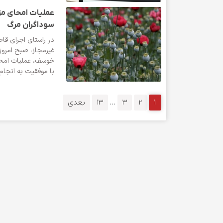
عملیات امحای م
سوداگران مرگ
در راستای اجرای قاط
غیرمجاز، صبح امرو
خوسف، عملیات امح
با موفقیت به انجام 
1
2
3
…
13
بعدی